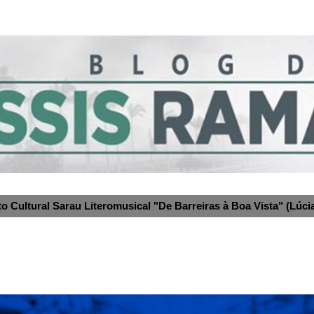
to Cultural Sarau Literomusical "De Barreiras à Boa Vista" (Lúcia