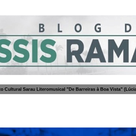
to Cultural Sarau Literomusical "De Barreiras à Boa Vista" (Lúcia