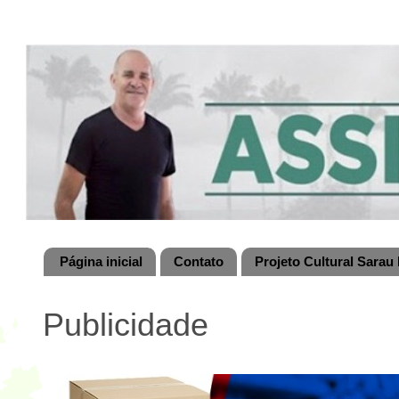
Página inicial
Contato
Projeto Cultural Sarau 
Publicidade