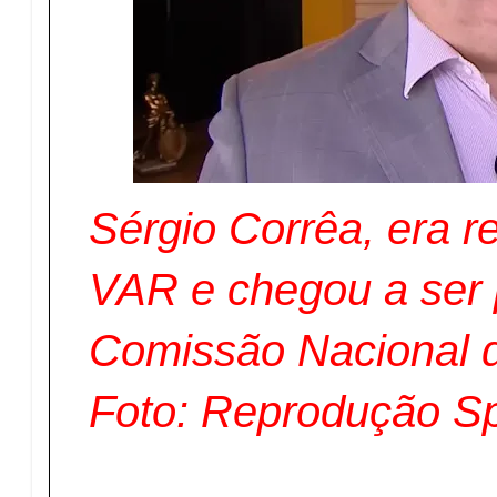
Sérgio Corrêa, era r
VAR e chegou a ser 
Comissão Nacional 
Foto: Reprodução S