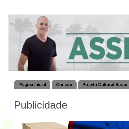
Página inicial
Contato
Projeto Cultural Sarau 
Publicidade