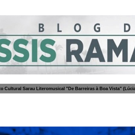
to Cultural Sarau Literomusical "De Barreiras à Boa Vista" (Lúcia