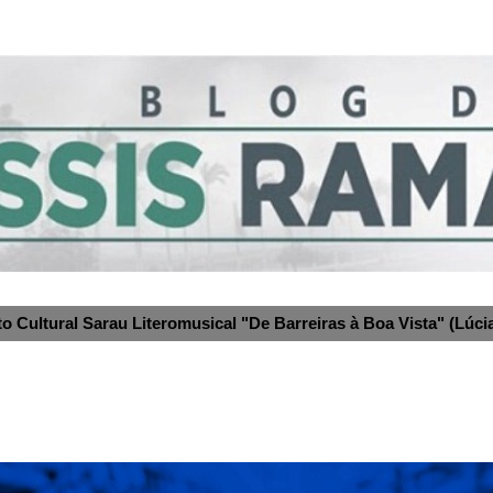
to Cultural Sarau Literomusical "De Barreiras à Boa Vista" (Lúcia