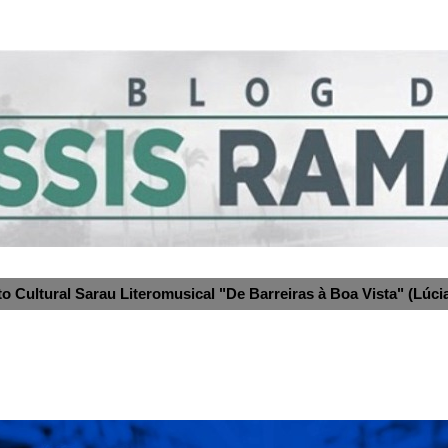
to Cultural Sarau Literomusical "De Barreiras à Boa Vista" (Lúcia