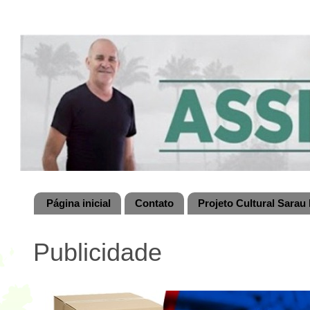
Página inicial
Contato
Projeto Cultural Sarau 
Publicidade