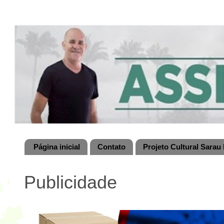
Página inicial
Contato
Projeto Cultural Sarau 
Publicidade