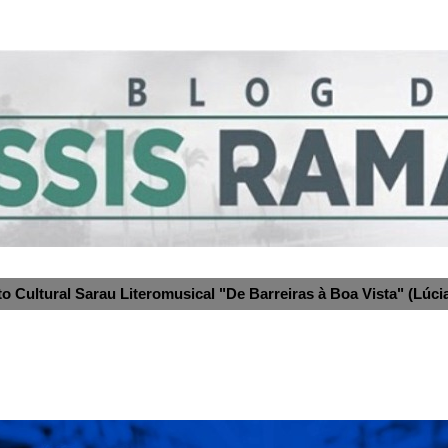
to Cultural Sarau Literomusical "De Barreiras à Boa Vista" (Lúcia