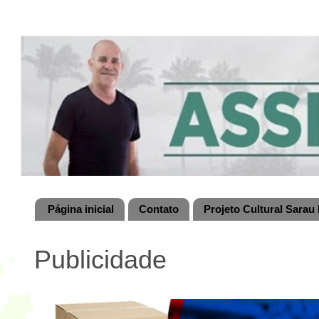
Página inicial
Contato
Projeto Cultural Sarau 
Publicidade