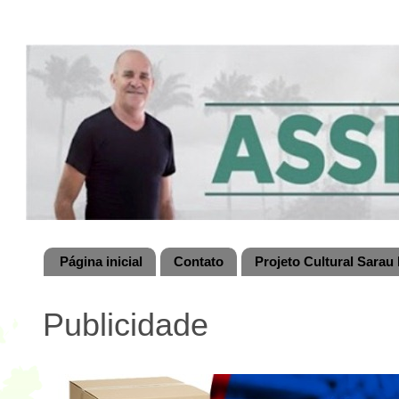
Página inicial
Contato
Projeto Cultural Sarau 
Publicidade