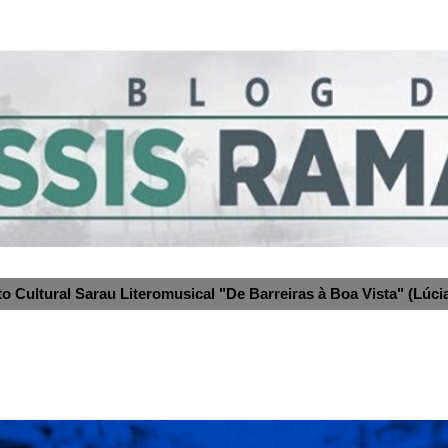
to Cultural Sarau Literomusical "De Barreiras à Boa Vista" (Lúcia