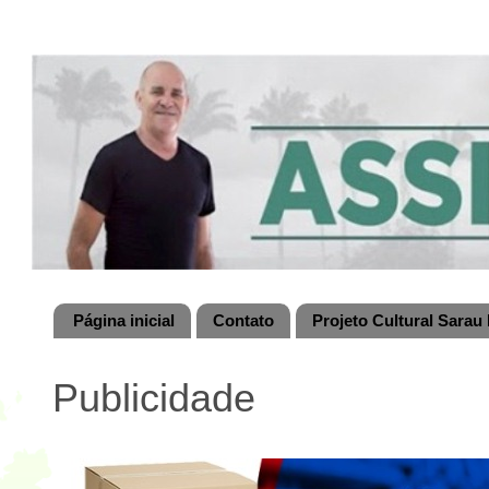
Página inicial
Contato
Projeto Cultural Sarau 
Publicidade