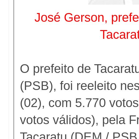
José Gerson, prefei
Tacara
O prefeito de Tacarat
(PSB), foi reeleito n
(02), com 5.770 voto
votos válidos), pela 
Tacaratu (DEM / PSB 