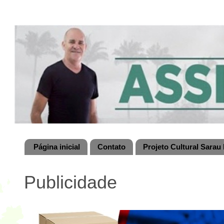
Página inicial
Contato
Projeto Cultural Sarau 
Publicidade