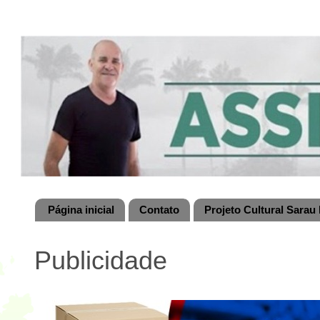
Página inicial
Contato
Projeto Cultural Sarau 
Publicidade