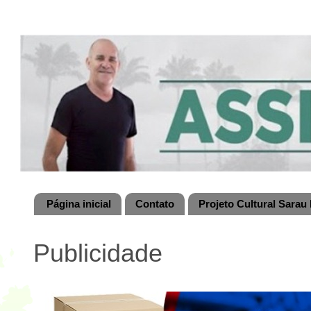
Página inicial
Contato
Projeto Cultural Sarau 
Publicidade