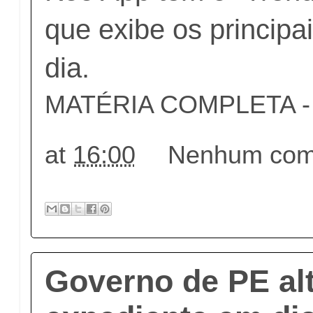
que exibe os principa
dia.
MATÉRIA COMPLETA - c
at
16:00
Nenhum come
Governo de PE al