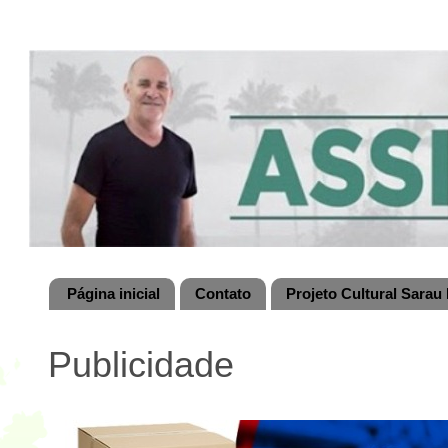
Página inicial
Contato
Projeto Cultural Sarau 
Publicidade