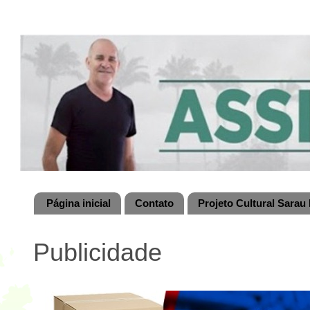
Página inicial
Contato
Projeto Cultural Sarau 
Publicidade