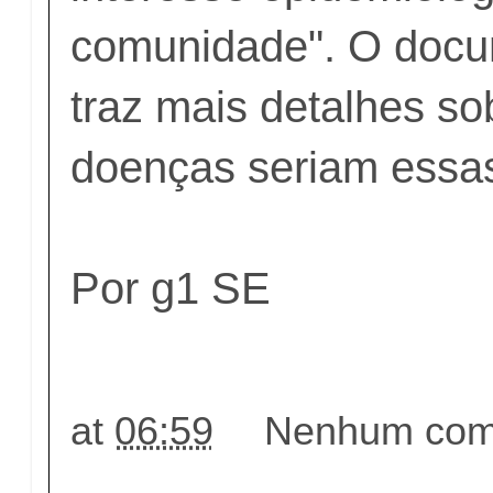
comunidade". O doc
traz mais detalhes so
doenças seriam essa
Por g1 SE
at
06:59
Nenhum come