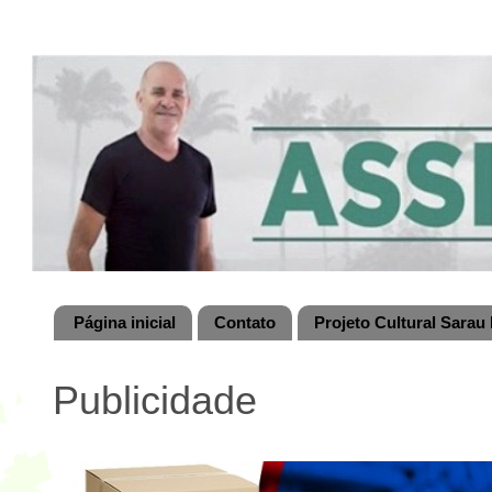
Página inicial
Contato
Projeto Cultural Sarau 
Publicidade