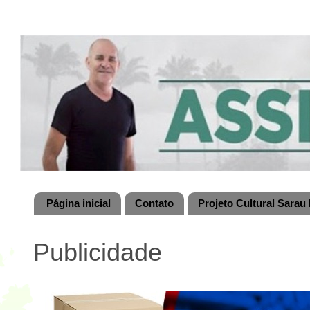
Página inicial
Contato
Projeto Cultural Sarau 
Publicidade