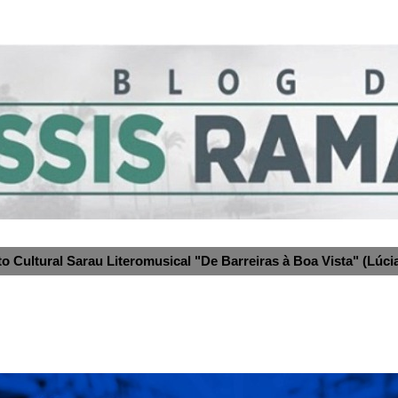
to Cultural Sarau Literomusical "De Barreiras à Boa Vista" (Lúcia