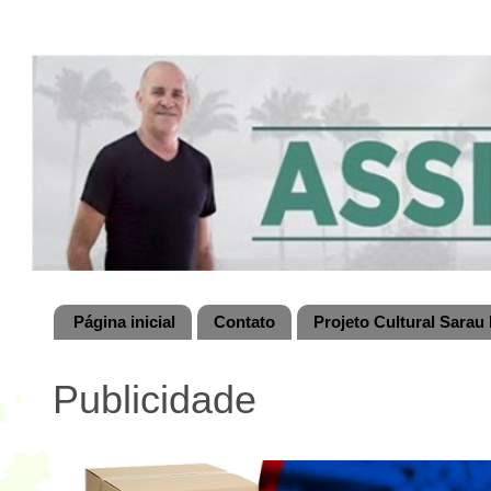
Página inicial
Contato
Projeto Cultural Sarau 
Publicidade