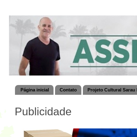
Página inicial
Contato
Projeto Cultural Sarau 
Publicidade