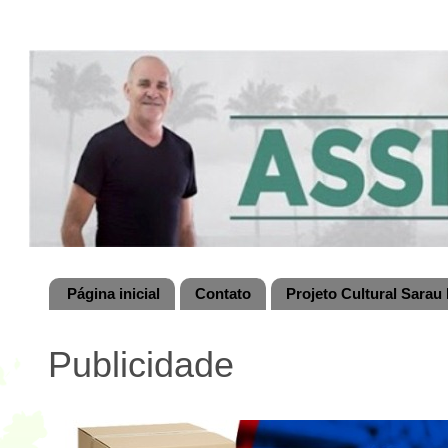
Página inicial
Contato
Projeto Cultural Sarau 
Publicidade