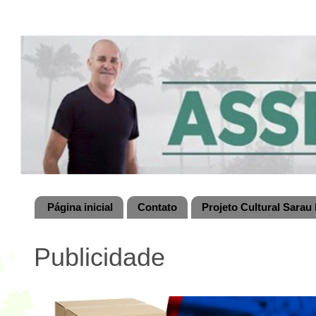
Página inicial
Contato
Projeto Cultural Sarau 
Publicidade