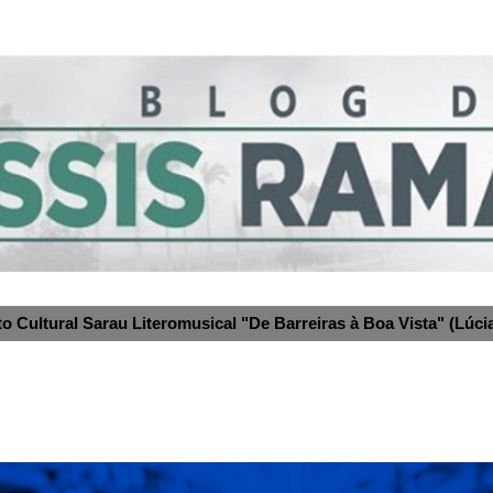
to Cultural Sarau Literomusical "De Barreiras à Boa Vista" (Lúcia